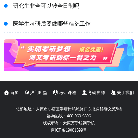
研究生非全可以转全日制吗
医学生考研后要做哪些准备工作
首页
热门班型
考研课程
考研良师
关于我们
总部地址：
太原市小店区学府街坞城路口东北角锦馨文苑8楼
咨询热线：
400-060-9896
版权所有：
太原万学培训学校
晋ICP备19001399号