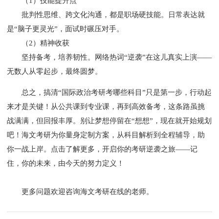
（1）技能提升点
批判性思维、跨文化沟通，都是职场硬技能。日常表达就
是“脑子更灵光”，面试时碾压对手。
（2）精神收获
坚持备考，培养韧性。网络热词“逆袭”在这儿真实上演——
无数人从零起步，最终圆梦。
总之，搞清“国际政治考研考哪些科目”只是第一步，行动起
来才是关键！从公共课到专业课，再到高效备考，这条路虽挑
战满满，但回报丰厚。别让梦想停留在“想想”，现在就开始规划
吧！海文考研为你量身定制方案，从科目解析到全程辅导，助
你一战上岸。点击了解更多，开启你的考研逆袭之旅——记
住，你的未来，由今天的努力定义！
更多问题欢迎咨询
海文考研在线
的老师。