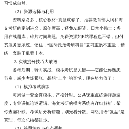
习惯成自然。
（2）资源选择与利用
资料别贪多，核心教材+真题就够了。推荐教育部大纲和海
文考研的定制讲义，原创度高，避免AI痕迹。日常小贴士：多
用在线题库，碎片时间刷题。免费资源如B站课程也不错，但付
费服务更系统。记住，“国际政治
考研科目
”复习重质不重量，精
练一套胜于乱看十本。
2. 实战提分技巧大放送
备考后期，转向实战。模拟考试是关键——它能让你熟悉
节奏，减少考场紧张。想想“上岸”的喜悦，现在努力值了！
（1）模拟考试演练
每周做一套全真模拟，严格计时。公共课重点练选择题速
度，专业课抓论述逻辑。海文考研的模考系统有详细解析，帮
你查漏补缺。考试后分析错题，别光看分数。网络用语“复盘”是
真理，每次总结都进步。
（2）答题策略与心态调整