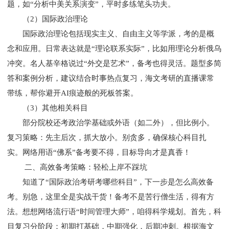
题，如“分析中美关系演变”，平时多练笔头功夫。
（2）国际政治理论
国际政治理论包括现实主义、自由主义等学派，考的是概
念和应用。日常表达就是“理论联系实际”，比如用理论分析俄乌
冲突。名人基辛格说过“外交是艺术”，备考也得灵活。题型多简
答和案例分析，建议结合时事热点复习，海文考研的直播课常
带练，帮你避开AI痕迹般的死板答案。
（3）其他相关科目
部分院校还考政治学基础或外语（如二外），但比例小。
复习策略：先主后次，抓大放小。别贪多，确保核心科目扎
实。网络用语“佛系”备考要不得，目标导向才是真香！
二、高效备考策略：轻松上岸不踩坑
知道了“国际政治考研考哪些科目”，下一步是怎么高效备
考。别急，这里全是实战干货！备考不是苦行僧生活，得有方
法。想想网络流行语“时间管理大师”，咱得科学规划。首先，科
目复习分阶段：初期打基础，中期强化，后期冲刺。根据海文