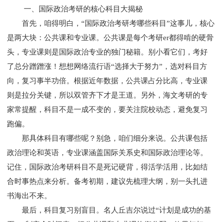
一、国际政治考研的核心科目大揭秘
首先，咱得明白，“国际政治
考研考哪些科目
”这事儿，核心
是两大块：公共课和专业课。公共课是每个考研er都得啃的硬骨
头，专业课则是国际政治专业的独门秘籍。别小看它们，考好
了总分蹭蹭涨！想想网络流行语“选择大于努力”，选对科目方
向，复习事半功倍。根据近年数据，公共课占分比高，专业课
则是拉分关键，所以双管齐下才是王道。另外，
海文
考研的专
家常提醒，科目不是一成不变的，要关注院校动态，避免复习
跑偏。
那具体科目有哪些呢？别急，咱们细分来说。公共课包括
政治理论和英语，专业课涵盖国际关系史和国际政治理论等。
记住，国际政治
考研科目
不是死记硬背，得活学活用，比如结
合时事热点来分析。备考初期，建议先梳理大纲，别一头扎进
书海出不来。
最后，科目复习别盲目。名人丘吉尔说过“计划是成功的基