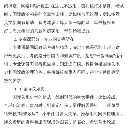
间搞定。网络用语“卷王”在这儿不适用，稳扎稳打才是真。考试
时，国际政治相关的文章常出现，比如联合国议题，所以多看
英文新闻有帮助。备考建议：每天练一篇翻译，写作模板备
好，
海文
考研的真题库超实用，帮你精准提分。
2. 专业课部分：专业的灵魂所在
专业课是国际政治考研的精华，决定了你是否能上岸。这
部分更灵活，考的是分析能力和知识广度。想想“干货满满”这个
词，专业课复习就得抓重点，别泛泛而谈。科目包括国际关系
史和国际政治理论等，每所院校侧重点不同，得查清楚目标学
校的要求。
（1）国际关系史
国际关系史考的是从一战到现代的重大事件，比如冷战、
全球化进程。复习时，别光记年份，要理解因果链——就像网
络热梗“蝴蝶效应”，小事件引发大变革。推荐用时间线梳理法，
海文考研的资料包里有现成的图表，超省心。考试常出论述