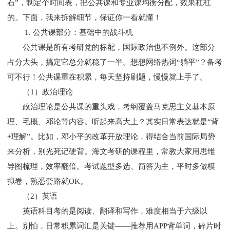
石”，制定个时间表，把公共课和专业课均衡分配，效果杠杠
的。下面，我来拆解细节，保证你一看就懂！
1. 公共课部分：基础中的战斗机
公共课是所有考研党的标配，国际政治也不例外。这部分
占分大头，搞定它总分就稳了一半。想想网络热词“躺平”？备考
可不行！公共课重在积累，每天坚持刷题，慢慢就上手了。
（1）政治理论
政治理论是公共课的重头戏，考纲覆盖马克思主义基本原
理、毛概、邓论等内容。听起来高大上？其实日常表达就是“背
+理解”。比如，邓小平的改革开放理论，得结合当前国际局势
来分析，别光死记硬背。
海文考研
的课程里，常教大家用思维
导图梳理，效率翻倍。考试题型多选、简答为主，平时多做模
拟卷，熟悉套路就OK。
（2）英语
英语科目考的是阅读、翻译和写作，难度相当于六级以
上。别怕，日常积累词汇是关键——推荐用APP背单词，碎片时