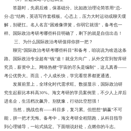
答题时，先易后难，保基础分。比如政治理论简答用“总-
分-总”结构，英语写作套模板。心态上，压力大时运动或聊天缓
解，别硬扛。名人名言“困难像弹簧，你弱它就强”，备考也一
样。国际政治考研考哪些科目明确了，剩下的就是自信出击！
三、为什么国际政治考研值得你拼一把？
聊完“国际政治考研考哪些科目”和备考，咱说说为啥选这条
路。国际政治专业超有“钱”途！就业方向广，从外交官到智库研
究员，薪资中上。网络热梗“宇宙的尽头是编制”，这儿真香——
考公优势大。而且，个人成长快，学完看世界都更通透。
发展前景上，全球化时代需求旺。数据显示，国际政治研
究生起薪比本科高30%。海文考研的学员案例里，不少人上岸后
进名企，生活档次飙升。别犹豫，行动比空想强！
当然，挑战也有——科目多，复习累。但想想“躺赢”不可
能，拼一把才无悔。备考中，海文考研全程陪跑，从科目指导
到心理辅导，一站式搞定。下面细说好处，点燃你的斗志。