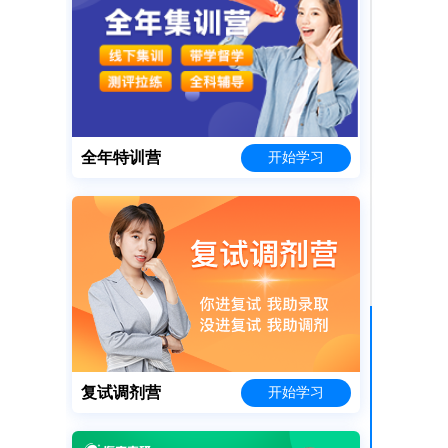
新民主主义革命道路的提…
2025-11-08
研究生联考综合时间
2025-10-29
考研管理类联考综合能力…
2025-10-29
2025年考研管综考什…
2025-10-29
专硕和学硕的区别
2025-10-28
全年特训营
开始学习
专业硕士几年
2025-10-28
查看更多>>
考研公共课备考攻略
2026-05-14
七种方法助你摆脱考研复…
2026-05-14
考研的A区和B区是什么…
2026-05-14
什么是学硕和专硕
2026-05-14
复试调剂营
开始学习
什么是考研国家线和院校…
2026-05-14
成人本科可以上研究生吗…
2026-05-14