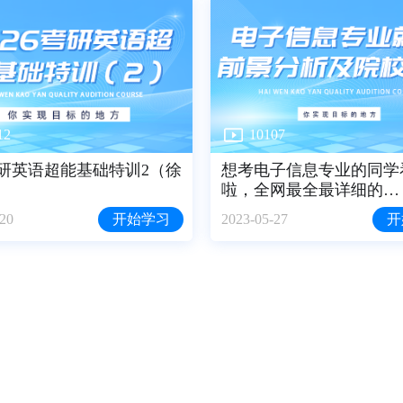
12
10107
6考研英语超能基础特训2（徐
想考电子信息专业的同学
啦，全网最全最详细的…
-20
开始学习
2023-05-27
开