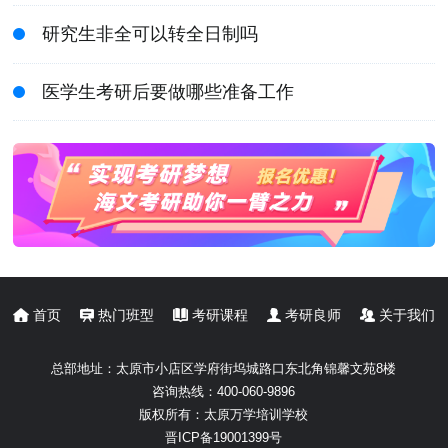
研究生非全可以转全日制吗
医学生考研后要做哪些准备工作
首页
热门班型
考研课程
考研良师
关于我们
总部地址：
太原市小店区学府街坞城路口东北角锦馨文苑8楼
咨询热线：
400-060-9896
版权所有：
太原万学培训学校
晋ICP备19001399号